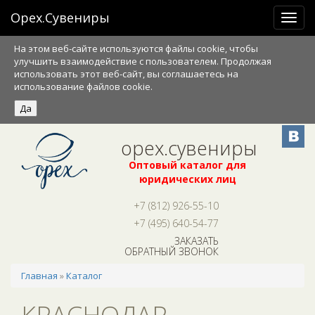
Орех.Сувениры
Toggl
navig
Перейти к основному содержанию
На этом веб-сайте используются файлы cookie, чтобы
улучшить взаимодействие с пользователем. Продолжая
использовать этот веб-сайт, вы соглашаетесь на
использование файлов cookie.
орех.сувениры
Оптовый каталог для
юридических лиц
+7 (812) 926-55-10
+7 (495) 640-54-77
ЗАКАЗАТЬ
ОБРАТНЫЙ ЗВОНОК
Главная
»
Каталог
ВЫ ЗДЕСЬ